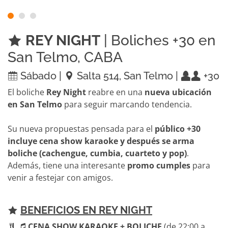
REY NIGHT
| Boliches +30 en
San Telmo, CABA
Sábado |
Salta 514, San Telmo |
+30
El boliche
Rey Night
reabre en una
nueva ubicación
en San Telmo
para seguir marcando tendencia.
Su nueva propuestas pensada para el
público +30
incluye cena show karaoke y después se arma
boliche (cachengue, cumbia, cuarteto y pop)
.
Además, tiene una interesante
promo cumples
para
venir a festejar con amigos.
BENEFICIOS EN REY NIGHT
CENA SHOW KARAOKE + BOLICHE
(de 22:00 a