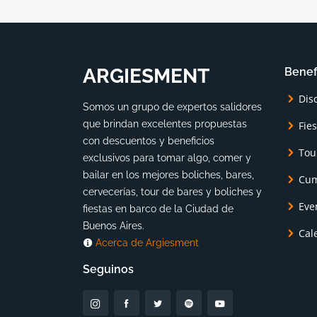
ARGIESMENT
Benef
Dis
Somos un grupo de expertos salidores
que brindan excelentes propuestas
Fie
con descuentos y beneficios
Tou
exclusivos para tomar algo, comer y
bailar en los mejores boliches, bares,
Cum
cervecerías, tour de bares y boliches y
Eve
fiestas en barco de la Ciudad de
Buenos Aires.
Cal
Acerca de Argiesment
Seguinos