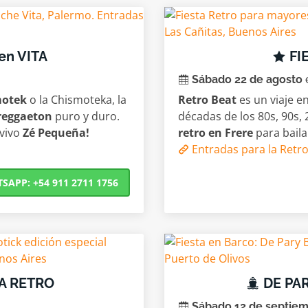
en VITA
FI
Sábado 22 de agosto
e
motek
o la Chismoteka, la
Retro Beat
es un viaje en
 reggaeton
puro y duro.
décadas de los 80s, 90s, 
 vivo
Zé Pequeña!
retro en Frere
para bail
Entradas para la Retro
APP: +54 911 2711 1756
TA RETRO
DE PAR
Sábado 12 de septie