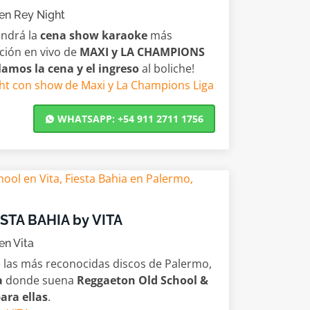
en Rey Night
endrá la
cena show karaoke
más
ación en vivo de
MAXI y LA CHAMPIONS
lamos la cena y el ingreso
al boliche!
ht con show de Maxi y La Champions Liga
WHATSAPP: +54 911 2711 1756
STA BAHIA by VITA
en Vita
e las más reconocidas discos de Palermo,
a
donde suena
Reggaeton Old School &
ara ellas
.