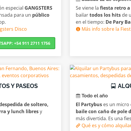
ión especial
GANGSTERS
Se viene la
fiesta retro 
nsada para un
público
bailar
todos los hits
de u
op.
en el tiempo:
De Pary Ba
gsters Disco
Más info sobre la Fies
APP: +54 911 2711 1756
TOS Y PASEOS
ALQU
Todo el año
 despedida de soltero,
El Partybus
es un micro
ra y lunch libres
y
baile con caño de pole 
más divertida. Es una fie
Qué es y cómo alquila