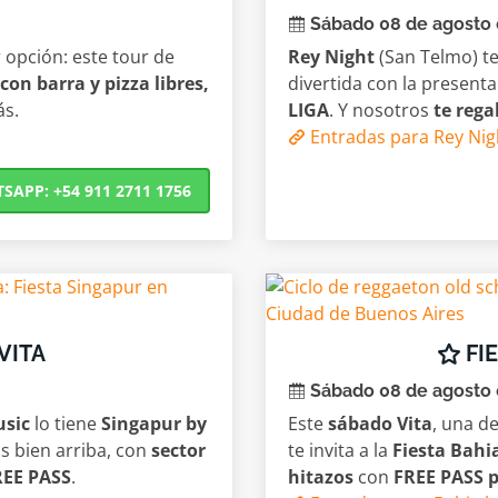
Sábado 08 de agosto
 opción: este tour de
Rey Night
(San Telmo) t
 con barra y pizza libres,
divertida con la present
ás.
LIGA
. Y nosotros
te rega
Entradas para Rey Nig
APP: +54 911 2711 1756
VITA
FIE
Sábado 08 de agosto
usic
lo tiene
Singapur by
Este
sábado Vita
, una d
s bien arriba, con
sector
te invita a la
Fiesta Bahi
REE PASS
.
hitazos
con
FREE PASS p