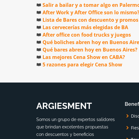
Salir a bailar y a tomar algo en Palerm
After Work y After Office son lo mismo
Lista de Bares con descuento y promos
Las cervecerías más elegidas de BA
After office con food trucks y juegos
Qué boliches abren hoy en Buenos Air
Qué bares abren hoy en Buenos Aires?
Las mejores Cena Show en CABA?
5 razones para elegir Cena Show
ARGIESMENT
Benef
Dis
Somos un grupo de expertos salidores
que brindan excelentes propuestas
Fie
con descuentos y beneficios