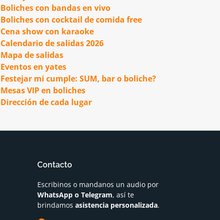
Boliches con bandas en vivo
Boliches con cocktail de comida free
Cena show con karaoke
Calendario de salidas 2026
Mapa de salidas
Eventos en yates
Festejar mi cumple: SUM, bar o boliche?
Mesas VIP en boliches
Dirección de cada lugar
Contacto
Escribinos o mandanos un audio por
WhatsApp o Telegram
, así te
brindamos
asistencia personalizada
.