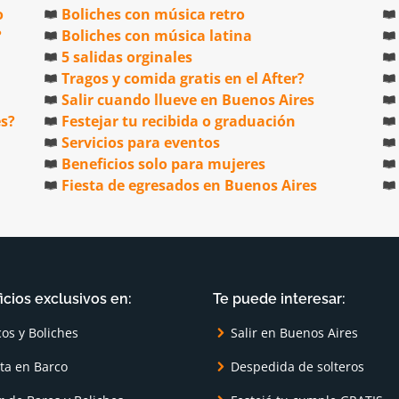
o
Boliches con música retro
?
Boliches con música latina
5 salidas orginales
Tragos y comida gratis en el After?
Salir cuando llueve en Buenos Aires
es?
Festejar tu recibida o graduación
Servicios para eventos
Beneficios solo para mujeres
Fiesta de egresados en Buenos Aires
icios exclusivos en:
Te puede interesar:
cos y Boliches
Salir en Buenos Aires
sta en Barco
Despedida de solteros