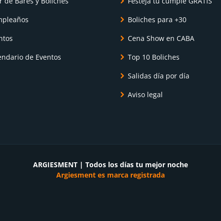
r de Bares y Boliches
Festejá tu cumple GRATIS
pleaños
Boliches para +30
ntos
Cena Show en CABA
endario de Eventos
Top 10 Boliches
Salidas día por día
Aviso legal
ARGIESMENT | Todos los días tu mejor noche
Argiesment es marca registrada