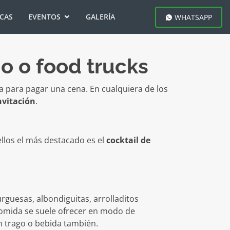
ICAS
EVENTOS
GALERÍA
WHATSAPP
o o food trucks
 para pagar una cena. En cualquiera de los
invitación
.
 ellos el más destacado es el
cocktail de
urguesas, albondiguitas, arrolladitos
 comida se suele ofrecer en modo de
ún trago o bebida también.