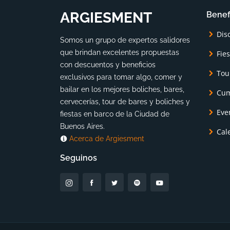
ARGIESMENT
Benef
Dis
Somos un grupo de expertos salidores
que brindan excelentes propuestas
Fie
con descuentos y beneficios
Tou
exclusivos para tomar algo, comer y
bailar en los mejores boliches, bares,
Cum
cervecerías, tour de bares y boliches y
Eve
fiestas en barco de la Ciudad de
Buenos Aires.
Cal
Acerca de Argiesment
Seguinos