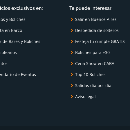
icios exclusivos en:
Te puede interesar:
cos y Boliches
Salir en Buenos Aires
sta en Barco
Despedida de solteros
r de Bares y Boliches
Festejá tu cumple GRATIS
pleaños
Boliches para +30
ntos
Cena Show en CABA
endario de Eventos
Top 10 Boliches
Salidas día por día
Aviso legal