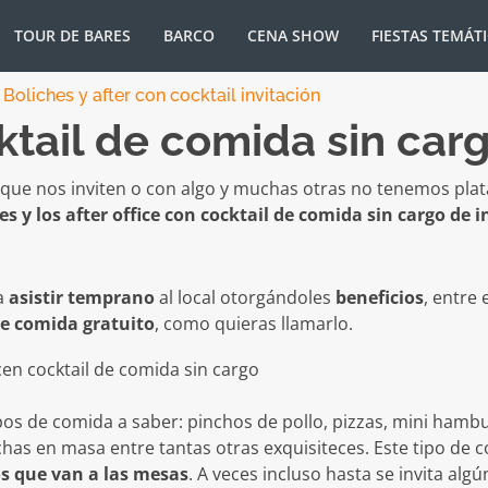
TOUR DE BARES
BARCO
CENA SHOW
FIESTAS TEMÁT
/
Boliches y after con cocktail invitación
tail de comida sin carg
ue nos inviten o con algo y muchas otras no tenemos plata
es y los after office con cocktail de comida sin cargo de 
 a
asistir temprano
al local otorgándoles
beneficios
, entre
de comida gratuito
, como quieras llamarlo.
ipos de comida a saber: pinchos de pollo, pizzas, mini hamb
chas en masa entre tantas otras exquisiteces. Este tipo de
s que van a las mesas
. A veces incluso hasta se invita alg