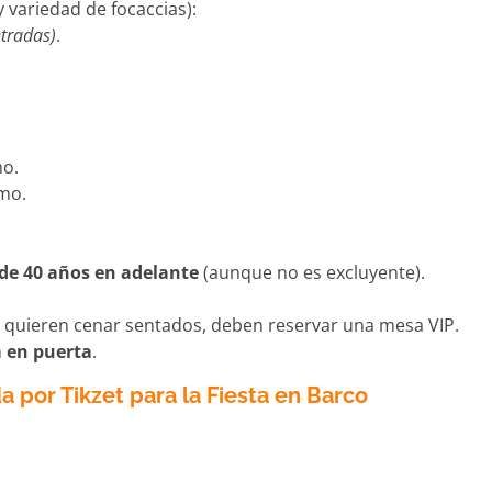
 variedad de focaccias):
ntradas)
.
mo.
mo.
 de 40 años en adelante
(aunque no es excluyente).
Si quieren cenar sentados, deben reservar una mesa VIP.
a en puerta
.
a por Tikzet para la Fiesta en Barco