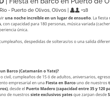
D
| Fiesta en barco en Puerto de O
Río - Puerto de Olivos, Olivos |
+18
vir
una noche increíble en un lugar de ensueño
. La fiest
s
, con capacidad para 180 personas, música variada (cacheng
periencia única.
u cumpleaños, despedidas de solteras/os o una salida difere
n un Barco (Catamarán o Yate)?
 civil, cumpleaños de 15 ó de adultos, aniversarios, egreso
vento empresarial en una
Fiesta en Barco
uno de nuestros
ros)
, desde el
Puerto Madero (capacidad entre 35 y 120 p
uno de nuestros
siete exclusivos yates
que zarpan desde
S