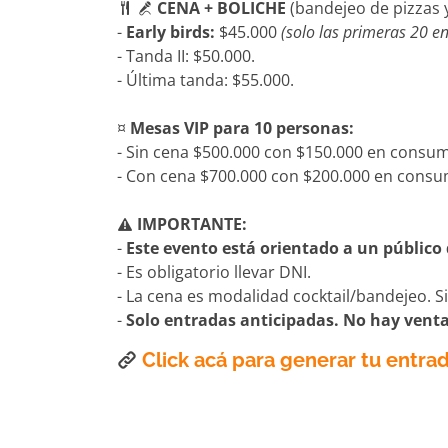
CENA + BOLICHE
(bandejeo de pizzas y
-
Early birds:
$45.000
(solo las primeras 20 e
- Tanda II: $50.000.
- Última tanda: $55.000.
¤
Mesas VIP para 10 personas:
- Sin cena $500.000 con $150.000 en consu
- Con cena $700.000 con $200.000 en consu
IMPORTANTE:
-
Este evento está orientado a un público
- Es obligatorio llevar DNI.
- La cena es modalidad cocktail/bandejeo. 
-
Solo entradas anticipadas. No hay vent
Click acá para generar tu entrad