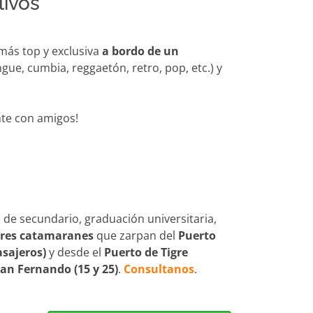
livos
a más top y exclusiva
a bordo de un
ue, cumbia, reggaetón, retro, pop, etc.) y
nte con amigos!
 de secundario, graduación universitaria,
tres catamaranes
que zarpan del
Puerto
asajeros)
y desde el
Puerto de Tigre
an Fernando (15 y 25)
.
Consultanos
.