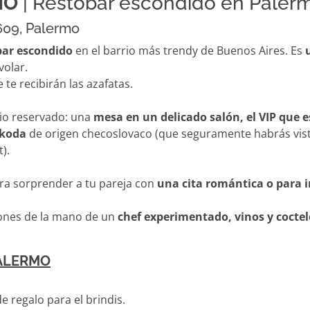
MO
| Restobar escondido en Paler
609, Palermo
bar escondido
en el barrio más trendy de Buenos Aires. Es
volar.
e recibirán las azafatas.
cio reservado: una
mesa en un delicado salón, el VIP que 
Skoda
de origen checoslovaco (que seguramente habrás vist
).
ara sorprender a tu pareja con
una cita romántica o para 
iones de la mano de un
chef experimentado, vinos y coctel
PALERMO
 regalo para el brindis.