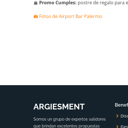
Promo Cumples:
postre de regalo para 
Fotos de Airport Bar Palermo
ARGIESMENT
Benef
Dis
Somos un grupo de expertos salidores
que brindan excelentes propuestas
Fie