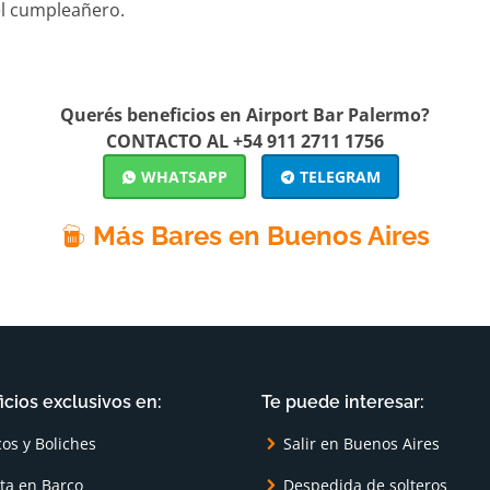
el cumpleañero.
Querés beneficios en Airport Bar Palermo?
CONTACTO AL +54 911 2711 1756
WHATSAPP
TELEGRAM
Más Bares en Buenos Aires
icios exclusivos en:
Te puede interesar:
cos y Boliches
Salir en Buenos Aires
sta en Barco
Despedida de solteros