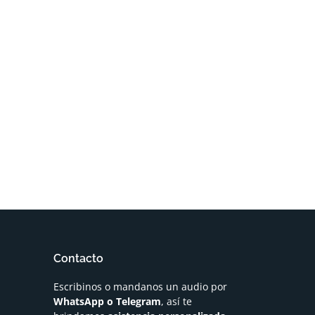
Contacto
Escribinos o mandanos un audio por
WhatsApp o Telegram
, así te