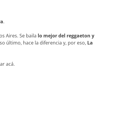
ra
.
s Aires. Se baila
lo mejor del reggaeton y
Eso último, hace la diferencia y, por eso,
La
ar acá.