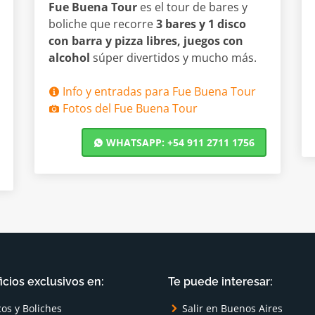
Fue Buena Tour
es el tour de bares y
boliche que recorre
3 bares y 1 disco
con barra y pizza libres, juegos con
alcohol
súper divertidos y mucho más.
Info y entradas para Fue Buena Tour
Fotos del Fue Buena Tour
WHATSAPP: +54 911 2711 1756
icios exclusivos en:
Te puede interesar:
cos y Boliches
Salir en Buenos Aires