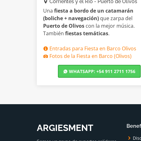
Corrientes y el Río - Puerto de Olivos
Una
fiesta a bordo de un catamarán
(boliche + navegación)
que zarpa del
Puerto de Olivos
con la mejor música.
También
fiestas temáticas
.
Entradas para Fiesta en Barco Olivos
Fotos de la Fiesta en Barco (Olivos)
WHATSAPP: +54 911 2711 1756
ARGIESMENT
Benef
Dis