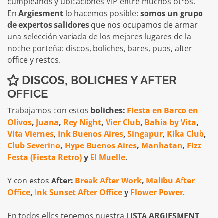
cumpleaños y ubicaciones VIP entre muchos otros.
En
Argiesment
lo hacemos posible:
somos un grupo
de expertos salidores
que nos ocupamos de armar
una selección variada de los mejores lugares de la
noche porteña: discos, boliches, bares, pubs, after
office y restos.
DISCOS, BOLICHES Y AFTER
OFFICE
Trabajamos con estos
boliches:
Fiesta en Barco en
Olivos
,
Juana
,
Rey Night
,
Vier Club
,
Bahia by Vita
,
Vita Viernes
,
Ink Buenos Aires
,
Singapur
,
Kika Club
,
Club Severino
,
Hype Buenos Aires
,
Manhatan
,
Fizz
Festa (Fiesta Retro)
y
El Muelle
.
Y con estos
After:
Break After Work
,
Malibu After
Office
,
Ink Sunset After Office
y
Flower Power
.
En todos ellos tenemos nuestra
LISTA ARGIESMENT