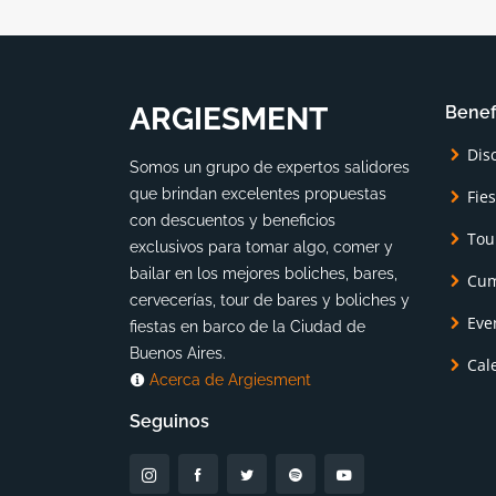
ARGIESMENT
Benef
Dis
Somos un grupo de expertos salidores
que brindan excelentes propuestas
Fie
con descuentos y beneficios
Tou
exclusivos para tomar algo, comer y
bailar en los mejores boliches, bares,
Cum
cervecerías, tour de bares y boliches y
Eve
fiestas en barco de la Ciudad de
Buenos Aires.
Cal
Acerca de Argiesment
Seguinos