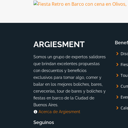
ARGIESMENT
Benef
Dis
Somos un grupo de expertos salidores
que brindan excelentes propuestas
Fie
con descuentos y beneficios
Tou
exclusivos para tomar algo, comer y
bailar en los mejores boliches, bares,
Cum
cervecerías, tour de bares y boliches y
Eve
fiestas en barco de la Ciudad de
Buenos Aires.
Cal
Acerca de Argiesment
Seguinos