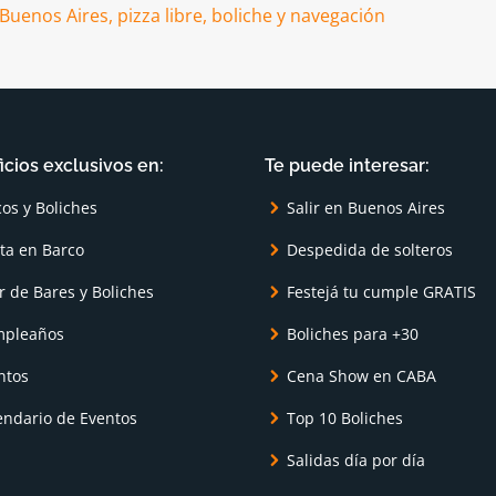
icios exclusivos en:
Te puede interesar:
cos y Boliches
Salir en Buenos Aires
sta en Barco
Despedida de solteros
r de Bares y Boliches
Festejá tu cumple GRATIS
pleaños
Boliches para +30
ntos
Cena Show en CABA
endario de Eventos
Top 10 Boliches
Salidas día por día