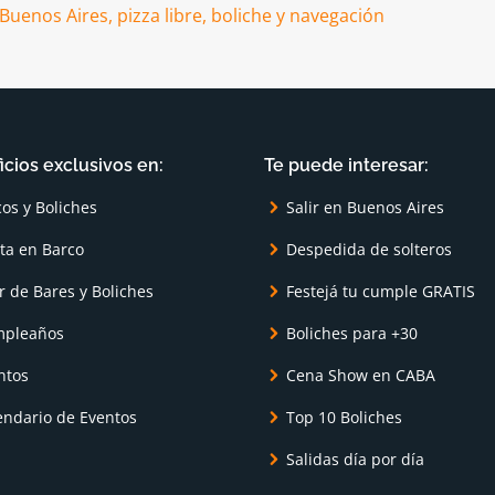
icios exclusivos en:
Te puede interesar:
cos y Boliches
Salir en Buenos Aires
sta en Barco
Despedida de solteros
r de Bares y Boliches
Festejá tu cumple GRATIS
pleaños
Boliches para +30
ntos
Cena Show en CABA
endario de Eventos
Top 10 Boliches
Salidas día por día