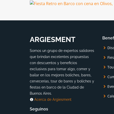
ARGIESMENT
Benef
Dis
Somos un grupo de expertos salidores
que brindan excelentes propuestas
Fie
con descuentos y beneficios
Tou
exclusivos para tomar algo, comer y
bailar en los mejores boliches, bares,
Cum
cervecerías, tour de bares y boliches y
Eve
fiestas en barco de la Ciudad de
Buenos Aires.
Cal
Acerca de Argiesment
Seguinos