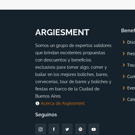
ARGIESMENT
Benef
Dis
Somos un grupo de expertos salidores
que brindan excelentes propuestas
Fie
con descuentos y beneficios
Tou
exclusivos para tomar algo, comer y
bailar en los mejores boliches, bares,
Cum
cervecerías, tour de bares y boliches y
Eve
fiestas en barco de la Ciudad de
Buenos Aires.
Cal
Acerca de Argiesment
Seguinos