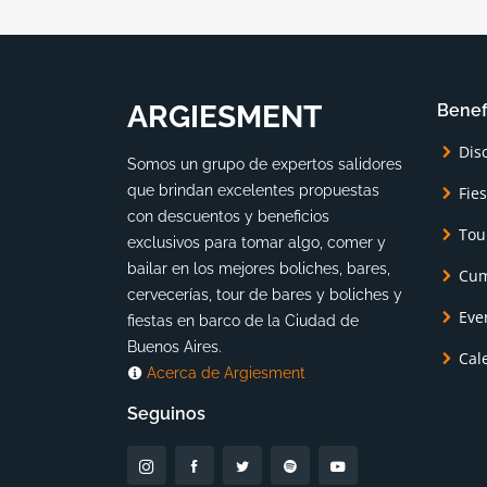
ARGIESMENT
Benef
Dis
Somos un grupo de expertos salidores
que brindan excelentes propuestas
Fie
con descuentos y beneficios
Tou
exclusivos para tomar algo, comer y
bailar en los mejores boliches, bares,
Cum
cervecerías, tour de bares y boliches y
Eve
fiestas en barco de la Ciudad de
Buenos Aires.
Cal
Acerca de Argiesment
Seguinos