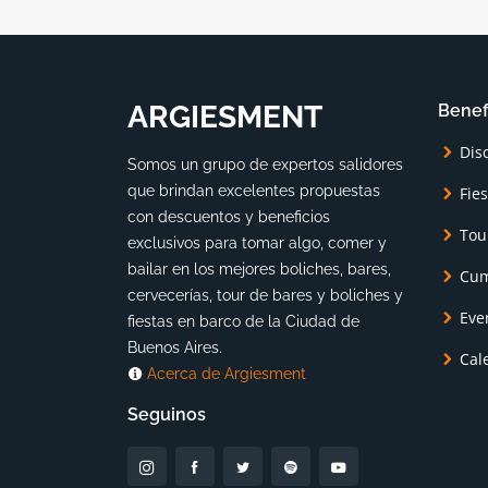
ARGIESMENT
Benef
Dis
Somos un grupo de expertos salidores
que brindan excelentes propuestas
Fie
con descuentos y beneficios
Tou
exclusivos para tomar algo, comer y
bailar en los mejores boliches, bares,
Cum
cervecerías, tour de bares y boliches y
Eve
fiestas en barco de la Ciudad de
Buenos Aires.
Cal
Acerca de Argiesment
Seguinos